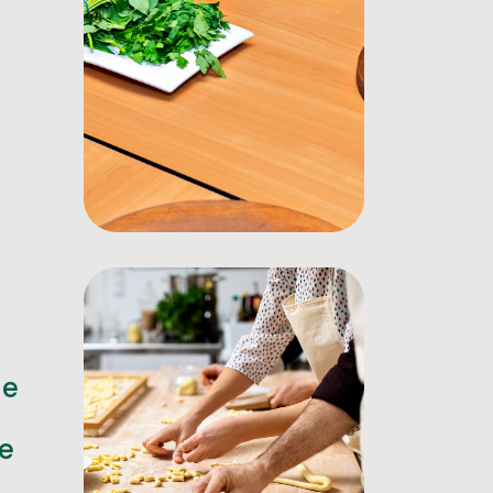
ge
pe