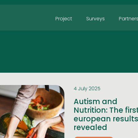
Project
Surveys
Partner
4 July 2025
Autism and
Nutrition: The firs
european result
revealed