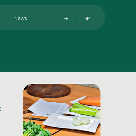
FR
IT
SP
s
News
t
s