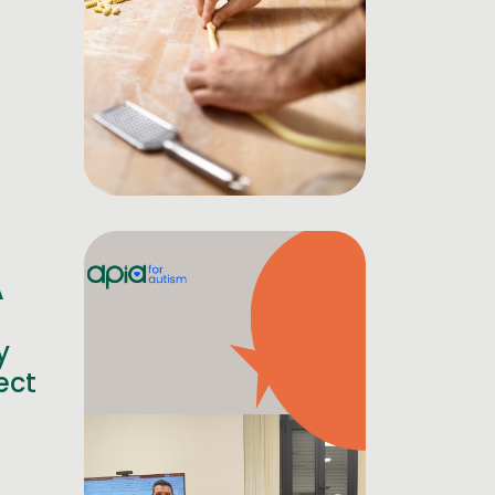
A
y
ect