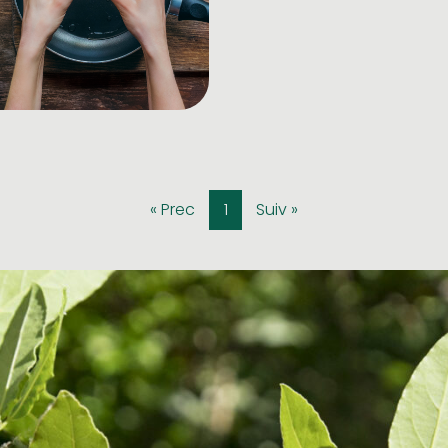
« Prec
1
Suiv »