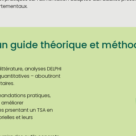
ortementaux.
’un guide théorique et méth
ittérature, analyses DELPHI
quantitatives – aboutiront
taires.
andations pratiques,
 améliorer
es prsentant un TSA en
ielles et leurs