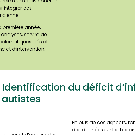
rnira des outils concrets
r intégrer ces
idienne.
la première année,
analyses, servira de
roblématiques clés et
e et d’intervention.
 Identification du déficit d’i
 autistes
En plus de ces aspects, l’a
des données sur les besoin
recenser et d’analyser les