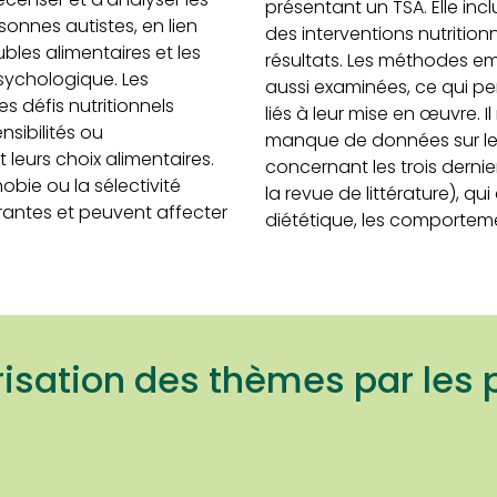
présentant un TSA. Elle inc
sonnes autistes, en lien
des interventions nutritionn
ubles alimentaires et les
résultats. Les méthodes e
psychologique. Les
aussi examinées, ce qui p
 défis nutritionnels
liés à leur mise en œuvre. Il
sibilités ou
manque de données sur les 
t leurs choix alimentaires.
concernant les trois derni
obie ou la sélectivité
la revue de littérature), qu
rantes et peuvent affecter
diététique, les comportemen
orisation des thèmes par les 