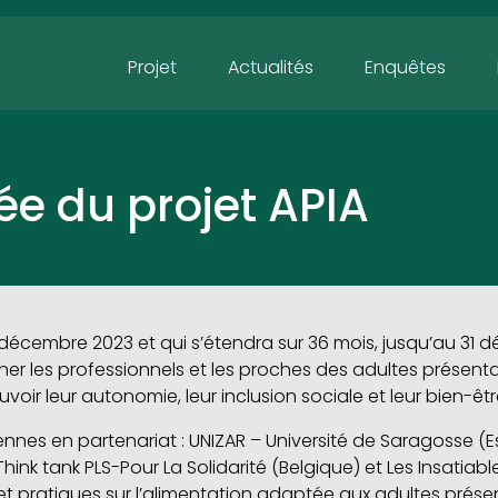
Projet
Actualités
Enquêtes
ée du projet APIA
 31 décembre 2023 et qui s’étendra sur 36 mois, jusqu’au 31 
r les professionnels et les proches des adultes présen
oir leur autonomie, leur inclusion sociale et leur bien-êtr
éennes en partenariat : UNIZAR – Université de Saragosse 
Think tank PLS-Pour La Solidarité (Belgique) et Les Insatiabl
et pratiques sur l’alimentation adaptée aux adultes prése