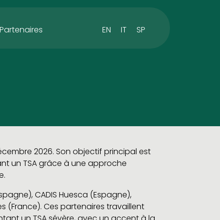
EN
IT
SP
Partenaires
décembre 2026. Son objectif principal est
tant un TSA grâce à une approche
e.
(Espagne), CADIS Huesca (Espagne),
es (France). Ces partenaires travaillent
ntant un TSA sévère, avec un accent à la